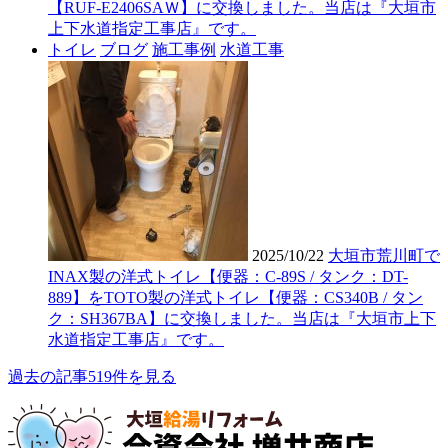
【RUF-E2406SAＷ】に交換しました。当店は『大垣市
上下水道指定工事店』です。
トイレ
ブログ
施工事例
水道工事
2025/10/22
大垣市荒川町で
INAX製の洋式トイレ【便器：C-89S / タンク：DT-
889】をTOTO製の洋式トイレ【便器：CS340B / タン
ク：SH367BA】に交換しました。当店は『大垣市上下
水道指定工事店』です。
過去の記事519件を見る