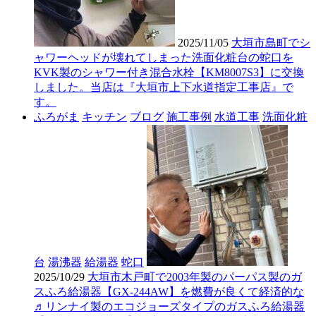
2025/11/05
大垣市島町でシ
ャワーヘッドが壊れてしまった洗面化粧台の蛇口を
KVK製のシャワー付き混合水栓【KM8007S3】に交換
しました。当店は『大垣市上下水道指定工事店』で
す。
ふろがま
キッチン
ブログ
施工事例
水道工事
洗面化粧
台
湯沸器
給湯器
蛇口
2025/10/29
大垣市木戸町で2003年製のパーパス製のガ
スふろ給湯器【GX-244AW】を燃費が良くて経済的な
♬リンナイ製のエコジョーズタイプのガスふろ給湯器