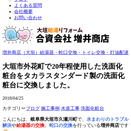
よくある質問
会社概要
お問い合わせ
増井商店（大垣）給湯器・蛇口交換・トイレ交換・灯油配達
大垣市外花町で20年程使用した洗面化
粧台をタカラスタンダード製の洗面化
粧台に交換しました。
2018/04/25
カテゴリー
ブログ
施工事例
水道工事
洗面化粧台
こんにちは、
岐阜県大垣市久瀬川町
で、
水まわりのトラブル
解決
や
給湯器の交換
、
蛇口の交換
を行っている
増井商店
です