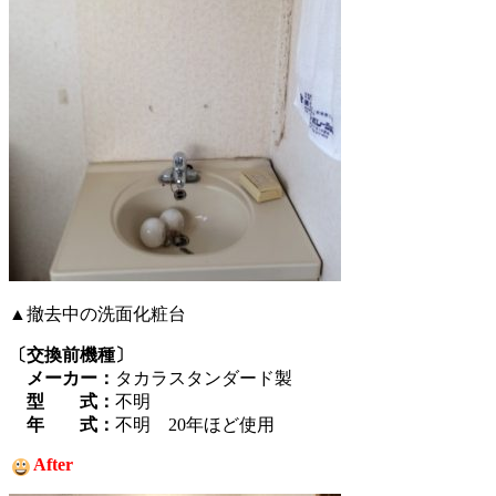
▲撤去中の洗面化粧台
〔交換前機種〕
メーカー：
タカラスタンダード製
型 式：
不明
年 式：
不明 20年ほど使用
After