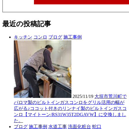
最近の投稿記事
キッチン
コンロ
ブログ
施工事例
2025/11/19
大垣市荒川町で
パロマ製のビルトインガスコンロをグリル活用の幅が
広がる♪ココット付きのリンナイ製のビルトインガスコ
ンロ【マイトーン/RS31W35T2DGAVW】に交換しまし
た。
ブログ
施工事例
水道工事
洗面化粧台
蛇口