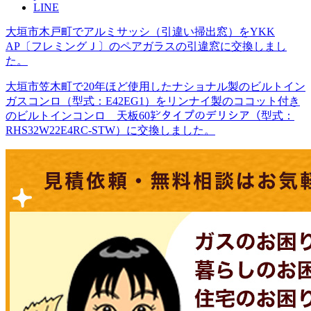
LINE
大垣市木戸町でアルミサッシ（引違い掃出窓）をYKK
AP〔フレミングＪ〕のペアガラスの引違窓に交換しまし
た。
大垣市笠木町で20年ほど使用したナショナル製のビルトイン
ガスコンロ（型式：E42EG1）をリンナイ製のココット付き
のビルトインコンロ 天板60㌢タイプのデリシア（型式：
RHS32W22E4RC-STW）に交換しました。