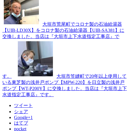
大垣市荒尾町でコロナ製の石油給湯器
【UIB-LD30X】をコロナ製の石油給湯器【UIB-SA381】に
交換しました。当店は『大垣市上下水道指定工事店』で
す。
大垣市笠縫町で20年以上使用して
いる東芝製の浅井戸ポンプ【MPW-220】を日立製の浅井戸
ポンプ【WT-P200Y】に交換しました。当店は『大垣市上下
水道指定工事店』です。
ツイート
シェア
Google+1
はてブ
pocket