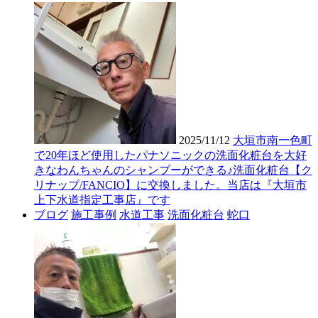
2025/11/12
大垣市南一色町
で20年ほど使用したパナソニックの洗面化粧台を大好
きなわんちゃんのシャンプーができる♪洗面化粧台【ク
リナップ/FANCIO】に交換しました。当店は『大垣市
上下水道指定工事店』です
ブログ
施工事例
水道工事
洗面化粧台
蛇口