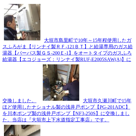
大垣市島里町で10年～15年程使用したガ
スふろがま【リンナイ製ＲＦ-121ＢＴ】と給湯専用のガス給
湯器【パーパス製ＧＳ-200Ｅ-1】をオートタイプのガスふろ
給湯器【エコジョーズ：リンナイ製RUF-E2005SAW(A)】に
交換しました。
大垣市久瀬川町で15年
ほど使用したナショナル製の浅井戸ポンプ【PG-201ADC】
を川本ポンプ製の浅井戸ポンプ【NF3-250S】に交換しまし
た。当店は『大垣市上下水道指定工事店』です。