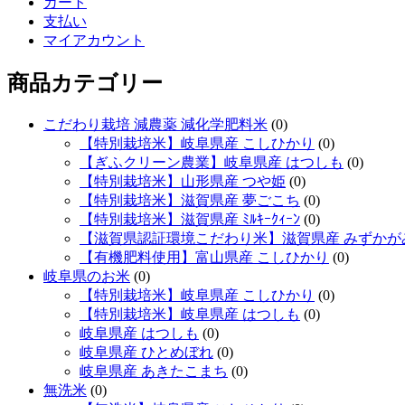
カート
支払い
マイアカウント
商品カテゴリー
こだわり栽培 減農薬 減化学肥料米
(0)
【特別栽培米】岐阜県産 こしひかり
(0)
【ぎふクリーン農業】岐阜県産 はつしも
(0)
【特別栽培米】山形県産 つや姫
(0)
【特別栽培米】滋賀県産 夢ごこち
(0)
【特別栽培米】滋賀県産 ﾐﾙｷｰｸｨｰﾝ
(0)
【滋賀県認証環境こだわり米】滋賀県産 みずかが
【有機肥料使用】富山県産 こしひかり
(0)
岐阜県のお米
(0)
【特別栽培米】岐阜県産 こしひかり
(0)
【特別栽培米】岐阜県産 はつしも
(0)
岐阜県産 はつしも
(0)
岐阜県産 ひとめぼれ
(0)
岐阜県産 あきたこまち
(0)
無洗米
(0)