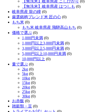
【無洗米】岐阜県産 こしひかり
(0)
【無洗米】岐阜県産 はつしも
(0)
岐阜県産 龍の瞳
(0)
厳選銘柄ブレンド米 匠の心
(0)
もち米
(0)
もち米 岐阜県産 飛騨高山もち
(0)
価格で選ぶ
(0)
1,000円未満
(0)
1,000円以上3,000円未満
(0)
3,000円以上5,000円未満
(0)
5,000円以上10,000円未満
(0)
10,000円以上
(0)
量で選ぶ
(0)
2kg
(0)
5kg
(0)
10kg
(0)
15kg
(0)
20kg
(0)
25kg
(0)
30kg
(0)
お赤飯
(0)
雑穀類・豆
(0)
トライアルお試しセット
(0)