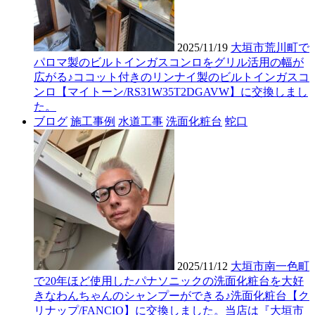
2025/11/19
大垣市荒川町で
パロマ製のビルトインガスコンロをグリル活用の幅が
広がる♪ココット付きのリンナイ製のビルトインガスコ
ンロ【マイトーン/RS31W35T2DGAVW】に交換しまし
た。
ブログ
施工事例
水道工事
洗面化粧台
蛇口
2025/11/12
大垣市南一色町
で20年ほど使用したパナソニックの洗面化粧台を大好
きなわんちゃんのシャンプーができる♪洗面化粧台【ク
リナップ/FANCIO】に交換しました。当店は『大垣市