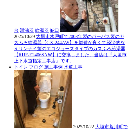
台
湯沸器
給湯器
蛇口
2025/10/29
大垣市木戸町で2003年製のパーパス製のガ
スふろ給湯器【GX-244AW】を燃費が良くて経済的な
♬リンナイ製のエコジョーズタイプのガスふろ給湯器
【RUF-E2406SAＷ】に交換しました。当店は『大垣市
上下水道指定工事店』です。
トイレ
ブログ
施工事例
水道工事
2025/10/22
大垣市荒川町で