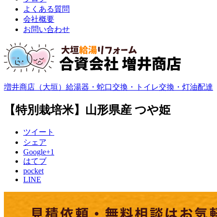
よくある質問
会社概要
お問い合わせ
増井商店（大垣）給湯器・蛇口交換・トイレ交換・灯油配達
【特別栽培米】山形県産 つや姫
ツイート
シェア
Google+1
はてブ
pocket
LINE