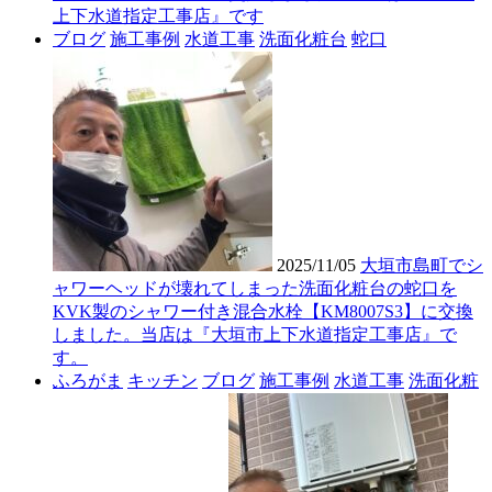
上下水道指定工事店』です
ブログ
施工事例
水道工事
洗面化粧台
蛇口
2025/11/05
大垣市島町でシ
ャワーヘッドが壊れてしまった洗面化粧台の蛇口を
KVK製のシャワー付き混合水栓【KM8007S3】に交換
しました。当店は『大垣市上下水道指定工事店』で
す。
ふろがま
キッチン
ブログ
施工事例
水道工事
洗面化粧