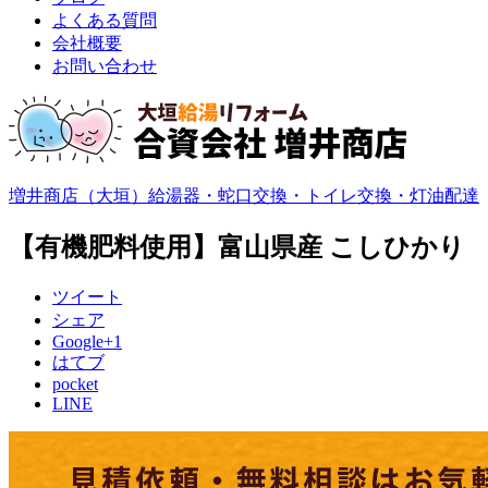
よくある質問
会社概要
お問い合わせ
増井商店（大垣）給湯器・蛇口交換・トイレ交換・灯油配達
【有機肥料使用】富山県産 こしひかり
ツイート
シェア
Google+1
はてブ
pocket
LINE