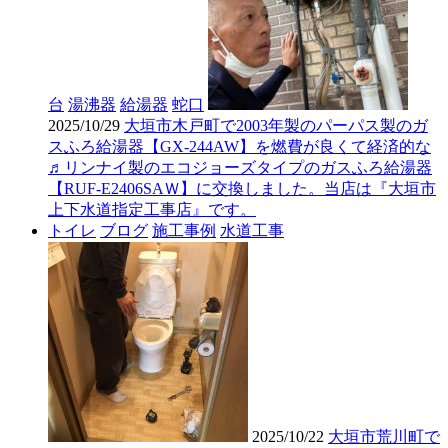
台
湯沸器
給湯器
蛇口
2025/10/29
大垣市木戸町で2003年製のパーパス製のガ
スふろ給湯器【GX-244AW】を燃費が良くて経済的な
♬リンナイ製のエコジョーズタイプのガスふろ給湯器
【RUF-E2406SAＷ】に交換しました。当店は『大垣市
上下水道指定工事店』です。
トイレ
ブログ
施工事例
水道工事
2025/10/22
大垣市荒川町で