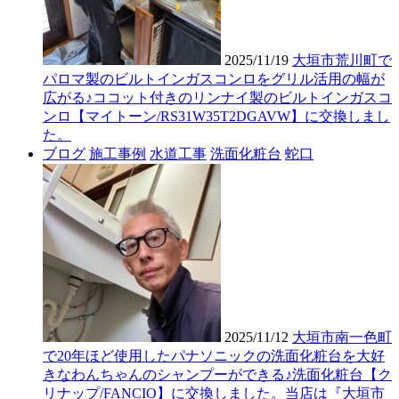
2025/11/19
大垣市荒川町で
パロマ製のビルトインガスコンロをグリル活用の幅が
広がる♪ココット付きのリンナイ製のビルトインガスコ
ンロ【マイトーン/RS31W35T2DGAVW】に交換しまし
た。
ブログ
施工事例
水道工事
洗面化粧台
蛇口
2025/11/12
大垣市南一色町
で20年ほど使用したパナソニックの洗面化粧台を大好
きなわんちゃんのシャンプーができる♪洗面化粧台【ク
リナップ/FANCIO】に交換しました。当店は『大垣市