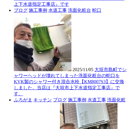
上下水道指定工事店』です
ブログ
施工事例
水道工事
洗面化粧台
蛇口
2025/11/05
大垣市島町でシ
ャワーヘッドが壊れてしまった洗面化粧台の蛇口を
KVK製のシャワー付き混合水栓【KM8007S3】に交換
しました。当店は『大垣市上下水道指定工事店』で
す。
ふろがま
キッチン
ブログ
施工事例
水道工事
洗面化粧