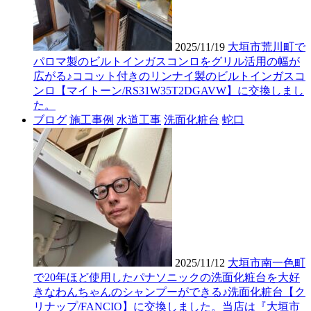
2025/11/19
大垣市荒川町で
パロマ製のビルトインガスコンロをグリル活用の幅が
広がる♪ココット付きのリンナイ製のビルトインガスコ
ンロ【マイトーン/RS31W35T2DGAVW】に交換しまし
た。
ブログ
施工事例
水道工事
洗面化粧台
蛇口
2025/11/12
大垣市南一色町
で20年ほど使用したパナソニックの洗面化粧台を大好
きなわんちゃんのシャンプーができる♪洗面化粧台【ク
リナップ/FANCIO】に交換しました。当店は『大垣市