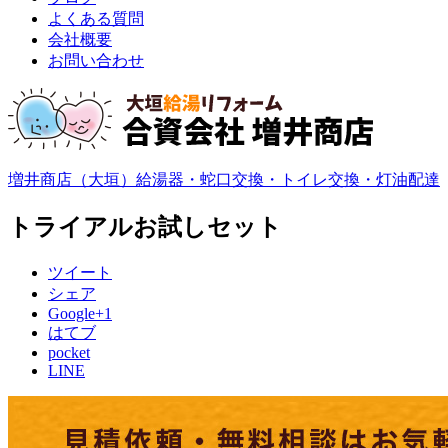
よくある質問
会社概要
お問い合わせ
増井商店（大垣）給湯器・蛇口交換・トイレ交換・灯油配達
トライアルお試しセット
ツイート
シェア
Google+1
はてブ
pocket
LINE