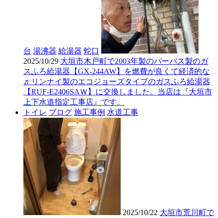
台
湯沸器
給湯器
蛇口
2025/10/29
大垣市木戸町で2003年製のパーパス製のガ
スふろ給湯器【GX-244AW】を燃費が良くて経済的な
♬リンナイ製のエコジョーズタイプのガスふろ給湯器
【RUF-E2406SAＷ】に交換しました。当店は『大垣市
上下水道指定工事店』です。
トイレ
ブログ
施工事例
水道工事
2025/10/22
大垣市荒川町で