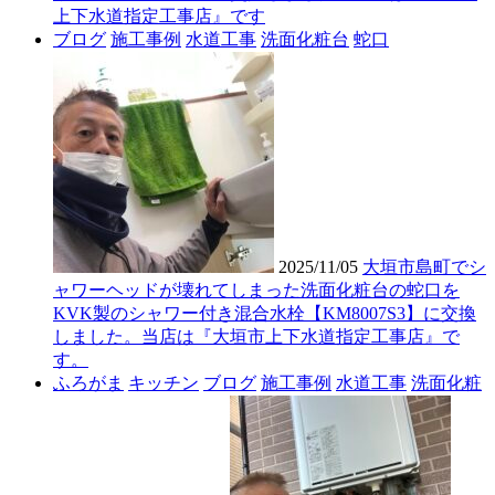
上下水道指定工事店』です
ブログ
施工事例
水道工事
洗面化粧台
蛇口
2025/11/05
大垣市島町でシ
ャワーヘッドが壊れてしまった洗面化粧台の蛇口を
KVK製のシャワー付き混合水栓【KM8007S3】に交換
しました。当店は『大垣市上下水道指定工事店』で
す。
ふろがま
キッチン
ブログ
施工事例
水道工事
洗面化粧