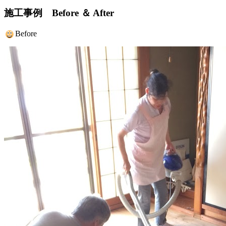
施工事例 Before ＆ After
Before