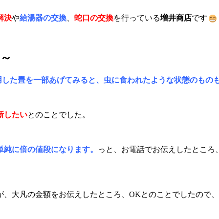
解決
や
給湯器の交換
、
蛇口の交換
を行っている
増井商店
です
～
用した畳を一部あげてみると、虫に食われたような状態のもの
新したい
とのことでした。
単純に倍の値段になります。
っと、お電話でお伝えしたところ
が、大凡の金額をお伝えしたところ、OKとのことでしたので、