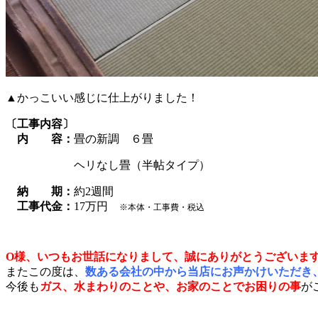
▲かっこいい感じに仕上がりました！
〔工事内容〕
内 容：
畳の新調 ６畳
ヘリなし畳（半帖タイプ）
納 期：
約2週間
工事代金：
17万円
※本体・工事費・税込
O様、いつもお世話になりまして、誠にありがとうございま
またこの度は、
数ある会社の中から当店にお声かけいただき
今後も
ガス、水まわりのことや、お家のことでお困りの事
が