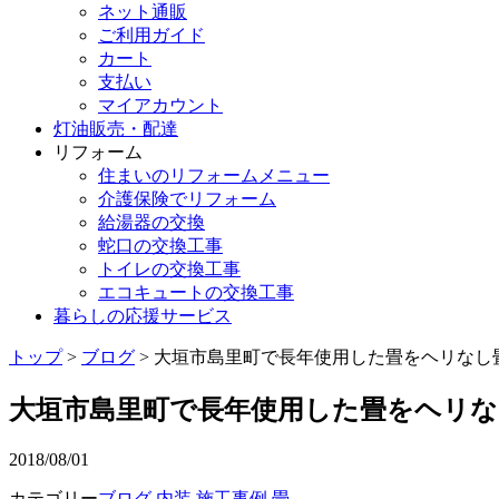
ネット通販
ご利用ガイド
カート
支払い
マイアカウント
灯油販売・配達
リフォーム
住まいのリフォームメニュー
介護保険でリフォーム
給湯器の交換
蛇口の交換工事
トイレの交換工事
エコキュートの交換工事
暮らしの応援サービス
トップ
>
ブログ
> 大垣市島里町で長年使用した畳をヘリな
大垣市島里町で長年使用した畳をヘリ
2018/08/01
カテゴリー
ブログ
内装
施工事例
畳