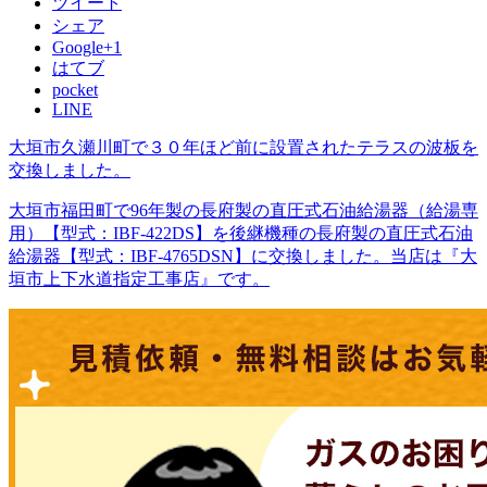
ツイート
シェア
Google+1
はてブ
pocket
LINE
大垣市久瀬川町で３０年ほど前に設置されたテラスの波板を
交換しました。
大垣市福田町で96年製の長府製の直圧式石油給湯器（給湯専
用）【型式：IBF-422DS】を後継機種の長府製の直圧式石油
給湯器【型式：IBF-4765DSN】に交換しました。当店は『大
垣市上下水道指定工事店』です。