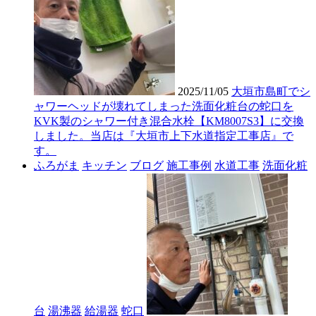
2025/11/05
大垣市島町でシ
ャワーヘッドが壊れてしまった洗面化粧台の蛇口を
KVK製のシャワー付き混合水栓【KM8007S3】に交換
しました。当店は『大垣市上下水道指定工事店』で
す。
ふろがま
キッチン
ブログ
施工事例
水道工事
洗面化粧
台
湯沸器
給湯器
蛇口