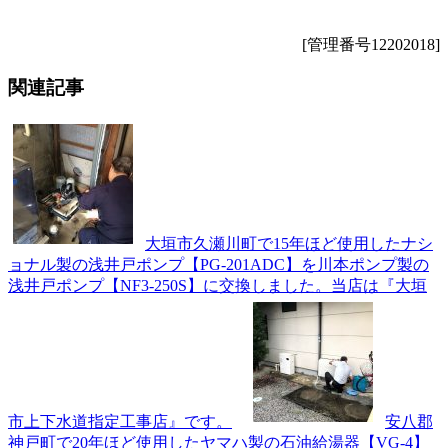
[管理番号12202018]
関連記事
大垣市久瀬川町で15年ほど使用したナシ
ョナル製の浅井戸ポンプ【PG-201ADC】を川本ポンプ製の
浅井戸ポンプ【NF3-250S】に交換しました。当店は『大垣
市上下水道指定工事店』です。
安八郡
神戸町で20年ほど使用したヤマハ製の石油給湯器【VG-4】