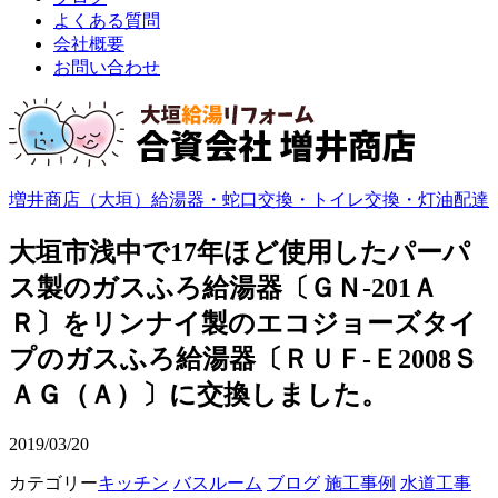
よくある質問
会社概要
お問い合わせ
増井商店（大垣）給湯器・蛇口交換・トイレ交換・灯油配達
大垣市浅中で17年ほど使用したパーパ
ス製のガスふろ給湯器〔ＧＮ-201Ａ
Ｒ〕をリンナイ製のエコジョーズタイ
プのガスふろ給湯器〔ＲＵＦ-Ｅ2008Ｓ
ＡＧ（Ａ）〕に交換しました。
2019/03/20
カテゴリー
キッチン
バスルーム
ブログ
施工事例
水道工事