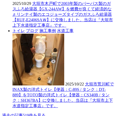
2025/10/29
大垣市木戸町で2003年製のパーパス製のガ
スふろ給湯器【GX-244AW】を燃費が良くて経済的な
♬リンナイ製のエコジョーズタイプのガスふろ給湯器
【RUF-E2406SAＷ】に交換しました。当店は『大垣市
上下水道指定工事店』です。
トイレ
ブログ
施工事例
水道工事
2025/10/22
大垣市荒川町で
INAX製の洋式トイレ【便器：C-89S / タンク：DT-
889】をTOTO製の洋式トイレ【便器：CS340B / タン
ク：SH367BA】に交換しました。当店は『大垣市上下
水道指定工事店』です。
過去の記事519件を見る