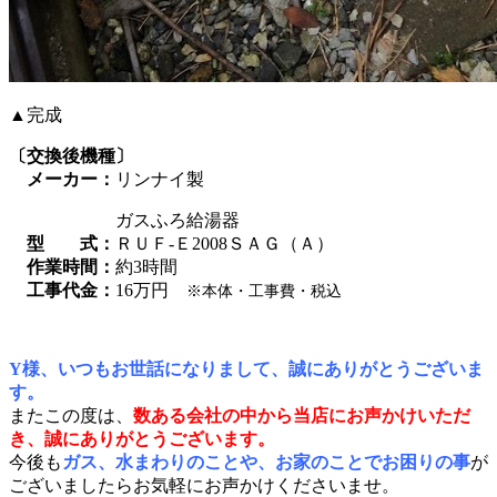
▲完成
〔交換後機種〕
メーカー：
リンナイ製
ガスふろ給湯器
型 式：
ＲＵＦ-Ｅ2008ＳＡＧ（Ａ）
作業時間：
約3時間
工事代金：
16万円
※本体・工事費・税込
Y様、いつもお世話になりまして、誠にありがとうございま
す。
またこの度は、
数ある会社の中から当店にお声かけいただ
き、誠にありがとうございます。
今後も
ガス、水まわりのことや、お家のことでお困りの事
が
ございましたらお気軽にお声かけくださいませ。