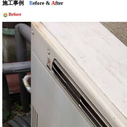
施工事例
B
efore &
A
fter
Before