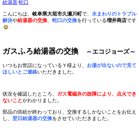
給湯器
蛇口
こんにちは、
岐阜県大垣市久瀬川町
で、
水まわりのトラブル
解決
や
給湯器の交換
、
蛇口の交換
を行っている
増井商店
です
ガスふろ給湯器の交換
～エコジョーズ～
いつもお世話になっているＹ様より、
お湯が出ないので見て
ほしいとご連絡
いただきました。
状況を確認したところ、
ガス電磁弁の故障により、点火でき
ないこと
がわかりました。
部品の供給が終わっており、交換するしかないことをお伝え
し、
翌日給湯器の交換
をさせていただきました。