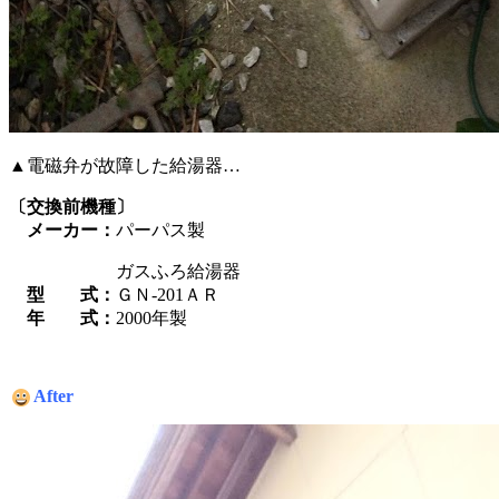
▲電磁弁が故障した給湯器…
〔交換前機種〕
メーカー：
パーパス製
ガスふろ給湯器
型 式：
ＧＮ-201ＡＲ
年 式：
2000年製
After