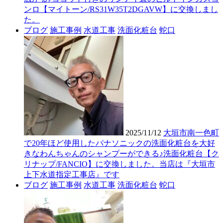
ンロ【マイトーン/RS31W35T2DGAVW】に交換しまし
た。
ブログ
施工事例
水道工事
洗面化粧台
蛇口
2025/11/12
大垣市南一色町
で20年ほど使用したパナソニックの洗面化粧台を大好
きなわんちゃんのシャンプーができる♪洗面化粧台【ク
リナップ/FANCIO】に交換しました。当店は『大垣市
上下水道指定工事店』です
ブログ
施工事例
水道工事
洗面化粧台
蛇口