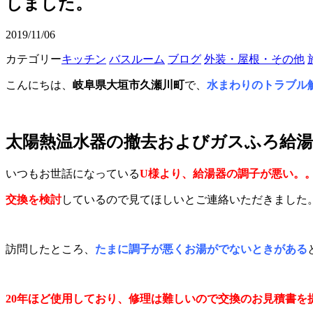
しました。
2019/11/06
カテゴリー
キッチン
バスルーム
ブログ
外装・屋根・その他
こんにちは、
岐阜県大垣市久瀬川町
で、
水まわりのトラブル
太陽熱温水器の撤去およびガスふろ給湯
いつもお世話になっている
U様より、給湯器の調子が悪い。
交換を検討
しているので見てほしいとご連絡いただきました
訪問したところ、
たまに調子が悪くお湯がでないときがある
20年ほど使用しており、修理は難しいので交換のお見積書を