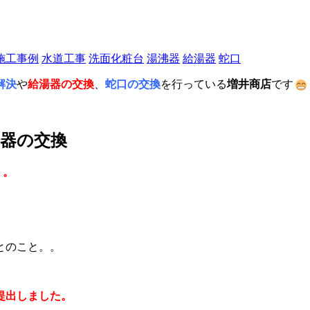
施工事例
水道工事
洗面化粧台
湯沸器
給湯器
蛇口
解決
や
給湯器の交換
、
蛇口の交換
を行っている
増井商店
です
器の交換
。。
。
とのこと。。
提出しました。