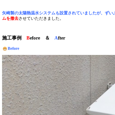
矢崎製の太陽熱温水システムも設置されていましたが、ずい
ムを撤去
させていただきました。
施工事例
B
efore ＆
A
fter
Before