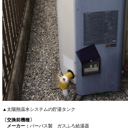
▲太陽熱温水システムの貯湯タンク
〔交換前機種〕
メーカー：
パーパス製 ガスふろ給湯器