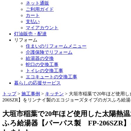
ネット通販
ご利用ガイド
カート
支払い
マイアカウント
灯油販売・配達
リフォーム
住まいのリフォームメニュー
介護保険でリフォーム
給湯器の交換
蛇口の交換工事
トイレの交換工事
エコキュートの交換工事
暮らしの応援サービス
トップ
>
施工事例
>
キッチン
> 大垣市稲葉で20年ほど使用
206SZR】をリンナイ製のエコジョーズタイプのガスふろ給湯器【
大垣市稲葉で20年ほど使用した太陽熱
ふろ給湯器【パーパス製 FP-206SZ