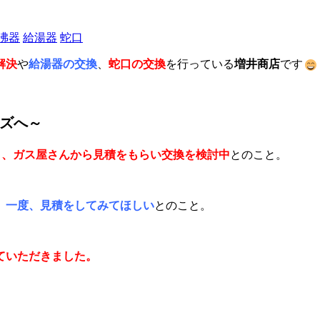
沸器
給湯器
蛇口
解決
や
給湯器の交換
、
蛇口の交換
を行っている
増井商店
です
ズへ～
く、ガス屋さんから見積をもらい交換を検討中
とのこと。
、一度、見積をしてみてほしい
とのこと。
ていただきました。