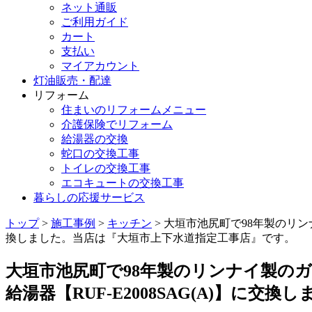
ネット通販
ご利用ガイド
カート
支払い
マイアカウント
灯油販売・配達
リフォーム
住まいのリフォームメニュー
介護保険でリフォーム
給湯器の交換
蛇口の交換工事
トイレの交換工事
エコキュートの交換工事
暮らしの応援サービス
トップ
>
施工事例
>
キッチン
> 大垣市池尻町で98年製のリンナ
換しました。当店は『大垣市上下水道指定工事店』です。
大垣市池尻町で98年製のリンナイ製のガ
給湯器【RUF-E2008SAG(A)】に