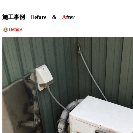
施工事例
B
efore &
A
fter
Before