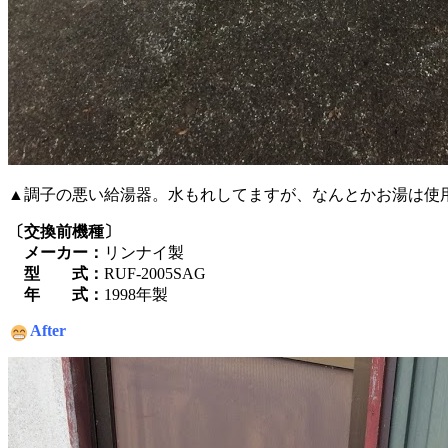
▲調子の悪い給湯器。水もれしてますが、なんとかお湯は使
〔交換前機種〕
メーカー：
リンナイ製
型 式：
RUF-2005SAG
年 式：
1998年製
After