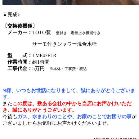
▲完成♪
〔交換後機種〕
メーカー：
TOTO製
壁付き 定量止水機能付き
サーモ付きシャワー混合水栓
型 式：
TMF47E1R
作業時間：
約1時間
工事代金：
5万円
※本体・工事費・税込
N様、いつもお世話になりまして、誠にありがとうございま
す。
また
この度は、数ある会社の中から当店にお声かけいただ
き、誠にありがとうございます。
今後も
ガス、水まわりのことや、お家のことでお困りの事
が
ございましたらお気軽にお声かけくださいませ。