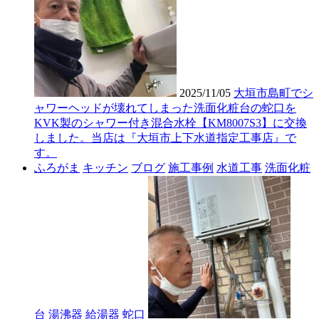
2025/11/05
大垣市島町でシ
ャワーヘッドが壊れてしまった洗面化粧台の蛇口を
KVK製のシャワー付き混合水栓【KM8007S3】に交換
しました。当店は『大垣市上下水道指定工事店』で
す。
ふろがま
キッチン
ブログ
施工事例
水道工事
洗面化粧
台
湯沸器
給湯器
蛇口