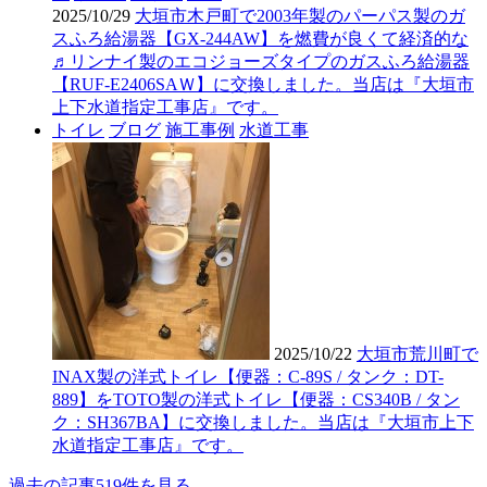
2025/10/29
大垣市木戸町で2003年製のパーパス製のガ
スふろ給湯器【GX-244AW】を燃費が良くて経済的な
♬リンナイ製のエコジョーズタイプのガスふろ給湯器
【RUF-E2406SAＷ】に交換しました。当店は『大垣市
上下水道指定工事店』です。
トイレ
ブログ
施工事例
水道工事
2025/10/22
大垣市荒川町で
INAX製の洋式トイレ【便器：C-89S / タンク：DT-
889】をTOTO製の洋式トイレ【便器：CS340B / タン
ク：SH367BA】に交換しました。当店は『大垣市上下
水道指定工事店』です。
過去の記事519件を見る