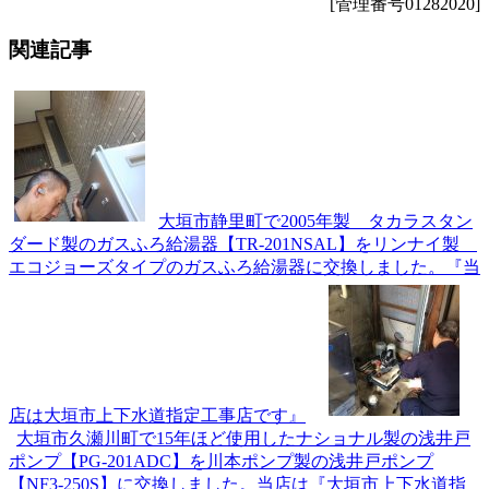
[管理番号01282020]
関連記事
大垣市静里町で2005年製 タカラスタン
ダード製のガスふろ給湯器【TR-201NSAL】をリンナイ製
エコジョーズタイプのガスふろ給湯器に交換しました。『当
店は大垣市上下水道指定工事店です』
大垣市久瀬川町で15年ほど使用したナショナル製の浅井戸
ポンプ【PG-201ADC】を川本ポンプ製の浅井戸ポンプ
【NF3-250S】に交換しました。当店は『大垣市上下水道指