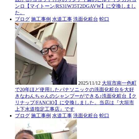
ンロ【マイトーン/RS31W35T2DGAVW】に交換しまし
た。
ブログ
施工事例
水道工事
洗面化粧台
蛇口
2025/11/12
大垣市南一色町
で20年ほど使用したパナソニックの洗面化粧台を大好
きなわんちゃんのシャンプーができる♪洗面化粧台【ク
リナップ/FANCIO】に交換しました。当店は『大垣市
上下水道指定工事店』です
ブログ
施工事例
水道工事
洗面化粧台
蛇口