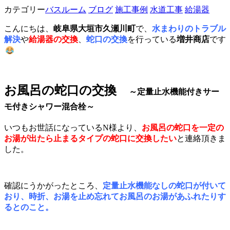
カテゴリー
バスルーム
ブログ
施工事例
水道工事
給湯器
こんにちは、
岐阜県大垣市久瀬川町
で、
水まわりのトラブル
解決
や
給湯器の交換
、
蛇口の交換
を行っている
増井商店
です
お風呂の蛇口の交換
～定量止水機能付きサー
モ付きシャワー混合栓～
いつもお世話になっているN様より、
お風呂の蛇口を一定の
お湯が出たら止まるタイプの蛇口に交換したい
と連絡頂きま
した。
確認にうかがったところ、
定量止水機能なしの蛇口が付いて
おり、時折、お湯を止め忘れてお風呂のお湯があふれたりす
るとのこと。