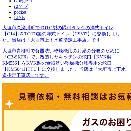
Google+1
はてブ
pocket
LINE
大垣市久瀬川町でTOTO製の隅付タンクの洋式トイレ
【C14】をTOTO製の洋式トイレ【CS597】に交換しまし
た。当店は『大垣市上下水道指定工事店』です。
大垣市青柳町で食器洗い乾燥機用のお湯の分岐のために
『CB-SKF6』で、改造したキッチンの蛇口【KVK製
KM556】をKVK製の食器洗い乾燥機分岐専用の蛇口
【KM5041HTTU】に交換しました。当店は『大垣市上下水
道指定工事店』です。