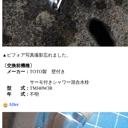
▲ビフォア写真撮影忘れました。
〔交換前機種〕
メーカー：
TOTO製 壁付き
サーモ付きシャワー混合水栓
型 式：
TMJ40W3R
年 式：
不明
After