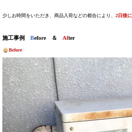
少しお時間をいただき、商品入荷などの都合により、
2日後
施工事例
B
efore ＆
Af
ter
Before