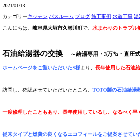
2021/01/13
カテゴリー
キッチン
バスルーム
ブログ
施工事例
水道工事
湯
こんにちは、
岐阜県大垣市久瀬川町
で、
水まわりのトラブル
石油給湯器の交換
～給湯専用・3万㌔・直圧
ホームページをご覧いただいたS様
より、
長年使用した石油
訪問し、確認させていただいたところ、
TOTO製の石油給湯
一度修理したこともあり、長年使用しているし、なるべく早
従来タイプと燃費の良くなるエコフィールをご提案させてい