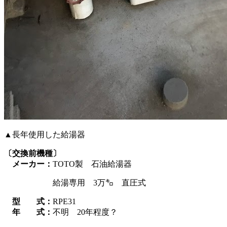
▲長年使用した給湯器
〔交換前機種〕
メーカー：
TOTO製 石油給湯器
給湯専用 3万㌔ 直圧式
型 式：
RPE31
年 式：
不明 20年程度？