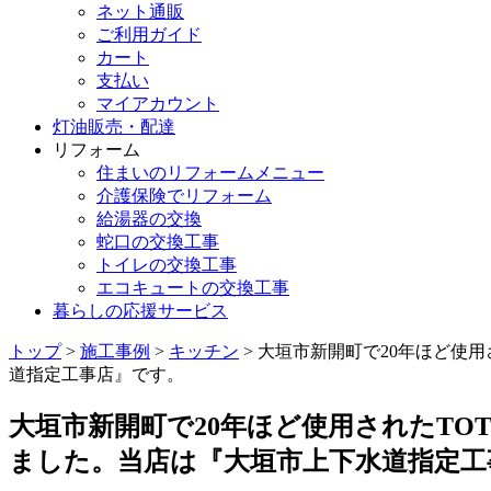
ネット通販
ご利用ガイド
カート
支払い
マイアカウント
灯油販売・配達
リフォーム
住まいのリフォームメニュー
介護保険でリフォーム
給湯器の交換
蛇口の交換工事
トイレの交換工事
エコキュートの交換工事
暮らしの応援サービス
トップ
>
施工事例
>
キッチン
> 大垣市新開町で20年ほど使用
道指定工事店』です。
大垣市新開町で20年ほど使用されたTOT
ました。当店は『大垣市上下水道指定工