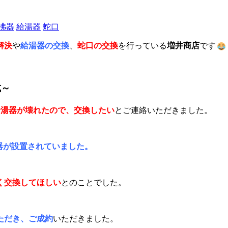
沸器
給湯器
蛇口
解決
や
給湯器の交換
、
蛇口の交換
を行っている
増井商店
です
式～
給湯器が壊れたので、交換したい
とご連絡いただきました。
器が設置されていました。
く交換してほしい
とのことでした。
ただき、ご成約
いただきました。