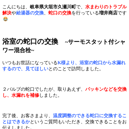
こんにちは、
岐阜県大垣市久瀬川町
で、
水まわりのトラブル
解決
や
給湯器の交換
、
蛇口の交換
を行っている
増井商店
です
浴室の蛇口の交換
~サーモスタット付シャ
ワー混合栓~
いつもお世話になっている
K
様
より、浴室の蛇口から水漏れ
するので、見てほしい
とのことで訪問しました。
２バルブの蛇口でしたが、取りあえず、
パッキンなどを交換
し、水漏れを補修
しました。
完了後、お客さまより、
温度調整のできる蛇口に交換するこ
とはできるか
というご質問もいただき、交換できることをお
伝えしました。