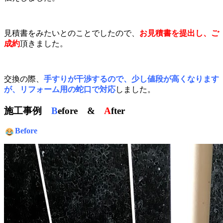
見積書をみたいとのことでしたので、
お見積書を提出し、ご
成約
頂きました。
交換の際、
手すりが干渉するので、少し値段が高くなります
が、リフォーム用の蛇口で対応
しました。
施工事例
B
efore &
A
fter
Before