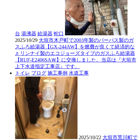
台
湯沸器
給湯器
蛇口
2025/10/29
大垣市木戸町で2003年製のパーパス製のガ
スふろ給湯器【GX-244AW】を燃費が良くて経済的な
♬リンナイ製のエコジョーズタイプのガスふろ給湯器
【RUF-E2406SAＷ】に交換しました。当店は『大垣市
上下水道指定工事店』です。
トイレ
ブログ
施工事例
水道工事
2025/10/22
大垣市荒川町で