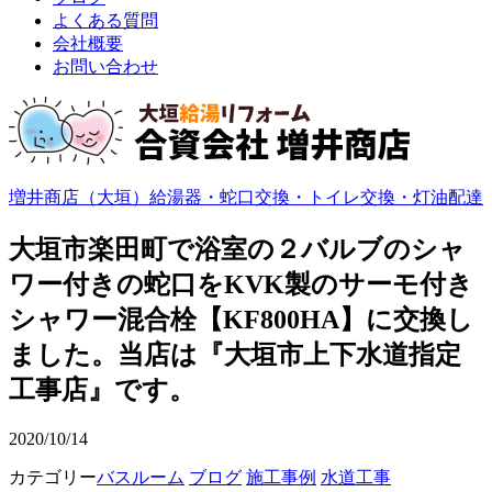
よくある質問
会社概要
お問い合わせ
増井商店（大垣）給湯器・蛇口交換・トイレ交換・灯油配達
大垣市楽田町で浴室の２バルブのシャ
ワー付きの蛇口をKVK製のサーモ付き
シャワー混合栓【KF800HA】に交換し
ました。当店は『大垣市上下水道指定
工事店』です。
2020/10/14
カテゴリー
バスルーム
ブログ
施工事例
水道工事