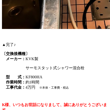
▲完了♪
〔交換後機種〕
メーカー：
KVK製
サーモスタット式シャワー混合栓
型 式：
KF800HA
作業時間：
約1時間
工事代金：
4万円
※本体・工事費・税込
K様、いつもお世話になりまして、誠にありがとうございま
す。