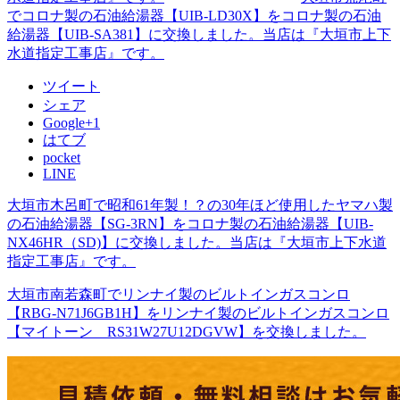
でコロナ製の石油給湯器【UIB-LD30X】をコロナ製の石油
給湯器【UIB-SA381】に交換しました。当店は『大垣市上下
水道指定工事店』です。
ツイート
シェア
Google+1
はてブ
pocket
LINE
大垣市木呂町で昭和61年製！？の30年ほど使用したヤマハ製
の石油給湯器【SG-3RN】をコロナ製の石油給湯器【UIB-
NX46HR（SD)】に交換しました。当店は『大垣市上下水道
指定工事店』です。
大垣市南若森町でリンナイ製のビルトインガスコンロ
【RBG-N71J6GB1H】をリンナイ製のビルトインガスコンロ
【マイトーン RS31W27U12DGVW】を交換しました。