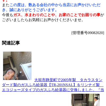
また
この度は、数ある会社の中から当店にお声かけいただ
き、誠にありがとうございます。
今後も
ガス、水まわりのことや、お家のことでお困りの事
が
ございましたらお気軽にお声かけくださいませ。
[管理番号09082020]
関連記事
大垣市静里町で2005年製 タカラスタン
ダード製のガスふろ給湯器【TR-201NSAL】をリンナイ製
エコジョーズタイプのガスふろ給湯器に交換しました。『当