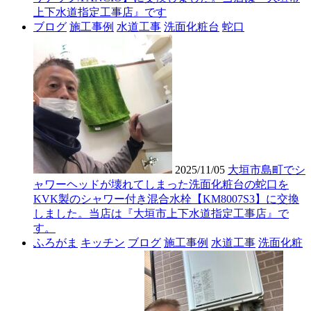
上下水道指定工事店』です
ブログ
施工事例
水道工事
洗面化粧台
蛇口
2025/11/05
大垣市島町でシ
ャワーヘッドが壊れてしまった洗面化粧台の蛇口を
KVK製のシャワー付き混合水栓【KM8007S3】に交換
しました。当店は『大垣市上下水道指定工事店』で
す。
ふろがま
キッチン
ブログ
施工事例
水道工事
洗面化粧