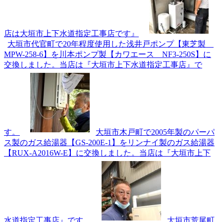
店は大垣市上下水道指定工事店です』
大垣市代官町で20年程度使用した浅井戸ポンプ【東芝製
MPW-258-6】を川本ポンプ製【カワエース NF3-250S】に
交換しました。当店は『大垣市上下水道指定工事店』で
す。
大垣市木戸町で2005年製のパーパ
ス製のガス給湯器【GS-200E-1】をリンナイ製のガス給湯器
【RUX-A2016W-E】に交換しました。当店は『大垣市上下
水道指定工事店』です。
大垣市荒尾町