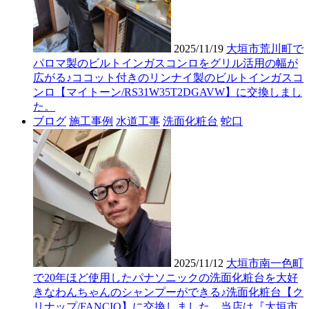
2025/11/19
大垣市荒川町で
パロマ製のビルトインガスコンロをグリル活用の幅が
広がる♪ココット付きのリンナイ製のビルトインガスコ
ンロ【マイトーン/RS31W35T2DGAVW】に交換しまし
た。
ブログ
施工事例
水道工事
洗面化粧台
蛇口
2025/11/12
大垣市南一色町
で20年ほど使用したパナソニックの洗面化粧台を大好
きなわんちゃんのシャンプーができる♪洗面化粧台【ク
リナップ/FANCIO】に交換しました。当店は『大垣市