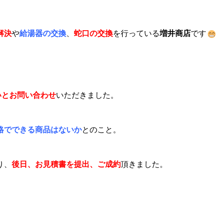
解決
や
給湯器の交換
、
蛇口の交換
を行っている
増井商店
です
いとお問い合わせ
いただきました。
格でできる商品はないか
とのこと。
り、
後日、お見積書を提出、ご成約
頂きました。