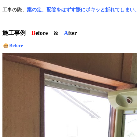
工事の際、
案の定、配管をはずす際にポキッと折れてしまい
施工事例
B
efore &
A
fter
Before