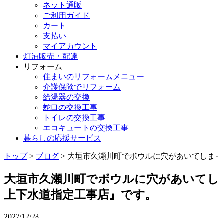
ネット通販
ご利用ガイド
カート
支払い
マイアカウント
灯油販売・配達
リフォーム
住まいのリフォームメニュー
介護保険でリフォーム
給湯器の交換
蛇口の交換工事
トイレの交換工事
エコキュートの交換工事
暮らしの応援サービス
トップ
>
ブログ
> 大垣市久瀬川町でボウルに穴があいてし
大垣市久瀬川町でボウルに穴があいて
上下水道指定工事店』です。
2022/12/28