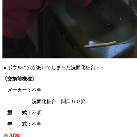
▲ボウルに穴があいてしまった洗面化粧台・・
〔交換前機種〕
メーカー：
不明
洗面化粧台 間口６０㌢
型 式：
不明
年 式：
不明
After