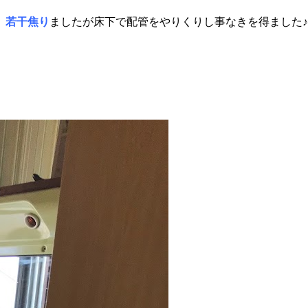
、若干焦り
ましたが床下で配管をやりくりし事なきを得ました♪