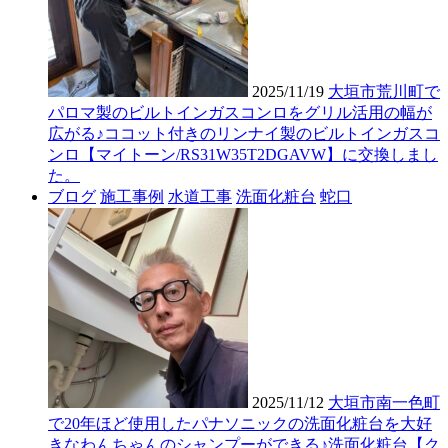
2025/11/19
大垣市荒川町で
パロマ製のビルトインガスコンロをグリル活用の幅が
広がる♪ココット付きのリンナイ製のビルトインガスコ
ンロ【マイトーン/RS31W35T2DGAVW】に交換しまし
た。
ブログ
施工事例
水道工事
洗面化粧台
蛇口
2025/11/12
大垣市南一色町
で20年ほど使用したパナソニックの洗面化粧台を大好
きなわんちゃんのシャンプーができる♪洗面化粧台【ク