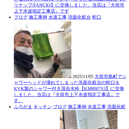
リナップ/FANCIO】に交換しました。当店は『大垣市
上下水道指定工事店』です
ブログ
施工事例
水道工事
洗面化粧台
蛇口
2025/11/05
大垣市島町でシ
ャワーヘッドが壊れてしまった洗面化粧台の蛇口を
KVK製のシャワー付き混合水栓【KM8007S3】に交換
しました。当店は『大垣市上下水道指定工事店』で
す。
ふろがま
キッチン
ブログ
施工事例
水道工事
洗面化粧