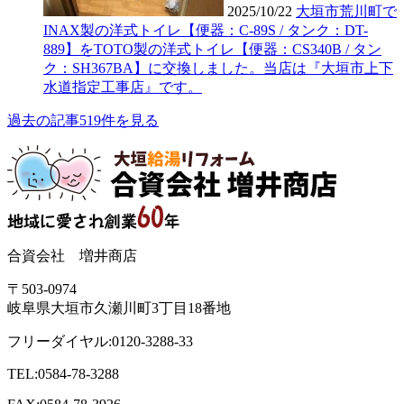
2025/10/22
大垣市荒川町で
INAX製の洋式トイレ【便器：C-89S / タンク：DT-
889】をTOTO製の洋式トイレ【便器：CS340B / タン
ク：SH367BA】に交換しました。当店は『大垣市上下
水道指定工事店』です。
過去の記事519件を見る
合資会社 増井商店
〒503-0974
岐阜県大垣市久瀬川町3丁目18番地
フリーダイヤル:0120-3288-33
TEL:0584-78-3288