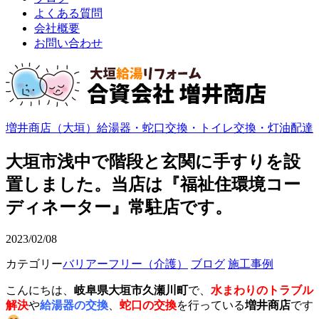
よくある質問
会社概要
お問い合わせ
増井商店（大垣）給湯器・蛇口交換・トイレ交換・灯油配達
大垣市浅中で階段と玄関に手すりを設
置しました。当店は『福祉住環境コー
ディネーター』常駐店です。
2023/02/08
カテゴリー
バリアーフリー（介護）
ブログ
施工事例
こんにちは、
岐阜県大垣市久瀬川町
で、
水まわりのトラブル
解決
や
給湯器の交換
、
蛇口の交換
を行っている
増井商店
です