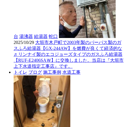
台
湯沸器
給湯器
蛇口
2025/10/29
大垣市木戸町で2003年製のパーパス製のガ
スふろ給湯器【GX-244AW】を燃費が良くて経済的な
♬リンナイ製のエコジョーズタイプのガスふろ給湯器
【RUF-E2406SAＷ】に交換しました。当店は『大垣市
上下水道指定工事店』です。
トイレ
ブログ
施工事例
水道工事