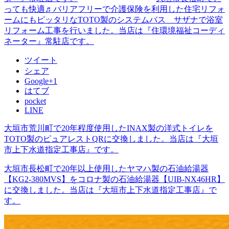
っても快適♬バリアフリーで介護保険を利用した住宅リフォ
ームにもピッタリなTOTO製のシステムバス サザナで浴室
リフォーム工事を行いました。当店は『住環境福祉コーディ
ネーター』常駐店です。
ツイート
シェア
Google+1
はてブ
pocket
LINE
大垣市荒川町で20年程度使用したINAX製の洋式トイレを
TOTO製のピュアレストQRに交換しました。当店は『大垣
市上下水道指定工事店』です。
大垣市長松町で20年以上使用したヤマハ製の石油給湯器
【KG2-380MVS】をコロナ製の石油給湯器【UIB-NX46HR】
に交換しました。当店は『大垣市上下水道指定工事店』で
す。