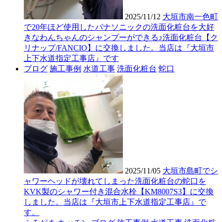
2025/11/12
大垣市南一色町
で20年ほど使用したパナソニックの洗面化粧台を大好
きなわんちゃんのシャンプーができる♪洗面化粧台【ク
リナップ/FANCIO】に交換しました。当店は『大垣市
上下水道指定工事店』です
ブログ
施工事例
水道工事
洗面化粧台
蛇口
2025/11/05
大垣市島町でシ
ャワーヘッドが壊れてしまった洗面化粧台の蛇口を
KVK製のシャワー付き混合水栓【KM8007S3】に交換
しました。当店は『大垣市上下水道指定工事店』で
す。