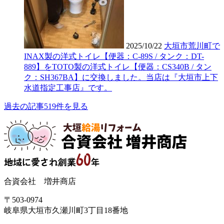
2025/10/22
大垣市荒川町で
INAX製の洋式トイレ【便器：C-89S / タンク：DT-
889】をTOTO製の洋式トイレ【便器：CS340B / タン
ク：SH367BA】に交換しました。当店は『大垣市上下
水道指定工事店』です。
過去の記事519件を見る
合資会社 増井商店
〒503-0974
岐阜県大垣市久瀬川町3丁目18番地