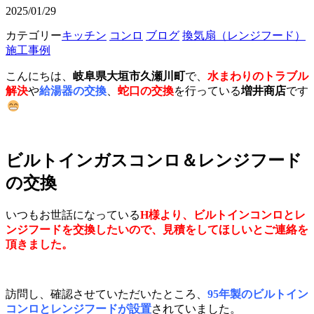
2025/01/29
カテゴリー
キッチン
コンロ
ブログ
換気扇（レンジフード）
施工事例
こんにちは、
岐阜県大垣市久瀬川町
で、
水まわりのトラブル
解決
や
給湯器の交換
、
蛇口の交換
を行っている
増井商店
です
ビルトインガスコンロ＆レンジフード
の交換
いつもお世話になっている
H様より、ビルトインコンロとレ
ンジフードを交換したいので、見積をしてほしいとご連絡を
頂きました。
訪問し、確認させていただいたところ、
95年製のビルトイン
コンロとレンジフードが設置
されていました。