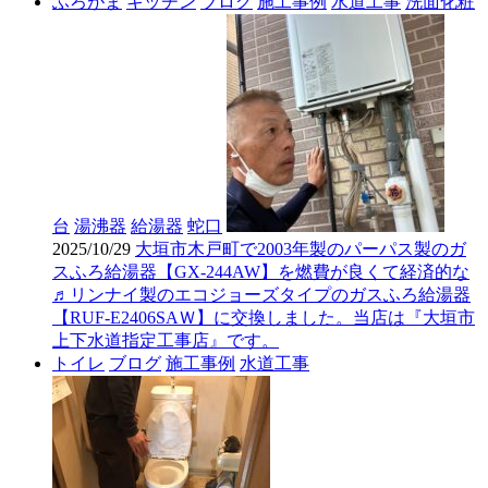
ふろがま
キッチン
ブログ
施工事例
水道工事
洗面化粧
台
湯沸器
給湯器
蛇口
2025/10/29
大垣市木戸町で2003年製のパーパス製のガ
スふろ給湯器【GX-244AW】を燃費が良くて経済的な
♬リンナイ製のエコジョーズタイプのガスふろ給湯器
【RUF-E2406SAＷ】に交換しました。当店は『大垣市
上下水道指定工事店』です。
トイレ
ブログ
施工事例
水道工事