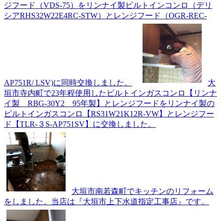
ジフード（VDS-75）をリンナイ製ビルトインコンロ（デリ
シアRHS32W22E4RC-STW）とレンジフード（OGR-REC-
AP751R/ LSV)に同時交換しました。
大
垣市寺内町で23年程使用したビルトインガスコンロ【リンナ
イ製 RBG-30Y2 95年製】とレンジフードをリンナイ製の
ビルトインガスコンロ【RS31W21K12R-VW】とレンジフー
ド【TLR-３S-AP751SV】に交換しました。
大垣市南若森町でキッチンのリフォーム
をしました。当店は『大垣市上下水道指定工事店』です。