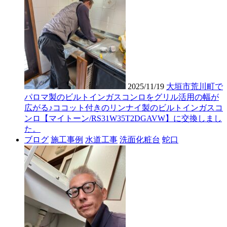
2025/11/19
大垣市荒川町で
パロマ製のビルトインガスコンロをグリル活用の幅が
広がる♪ココット付きのリンナイ製のビルトインガスコ
ンロ【マイトーン/RS31W35T2DGAVW】に交換しまし
た。
ブログ
施工事例
水道工事
洗面化粧台
蛇口