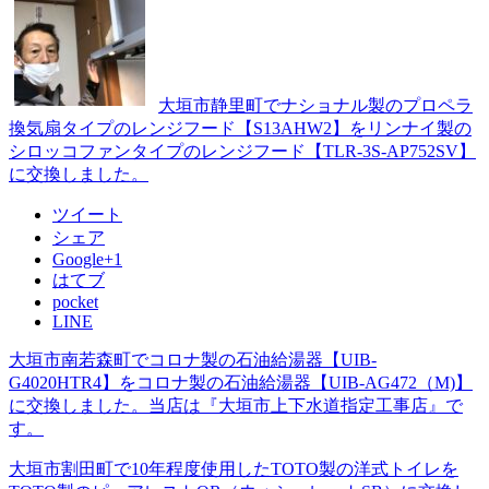
大垣市静里町でナショナル製のプロペラ
換気扇タイプのレンジフード【S13AHW2】をリンナイ製の
シロッコファンタイプのレンジフード【TLR-3S-AP752SV】
に交換しました。
ツイート
シェア
Google+1
はてブ
pocket
LINE
大垣市南若森町でコロナ製の石油給湯器【UIB-
G4020HTR4】をコロナ製の石油給湯器【UIB-AG472（M)】
に交換しました。当店は『大垣市上下水道指定工事店』で
す。
大垣市割田町で10年程度使用したTOTO製の洋式トイレを