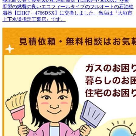
養老町大巻で長府製の石油給湯器【EHKF-4750DSX】を長
府製の燃費の良いエコフィールタイプのフルオートの石油給
湯器【EHKF－4766DSX】に交換しました。当店は『大垣市
上下水道指定工事店』です。