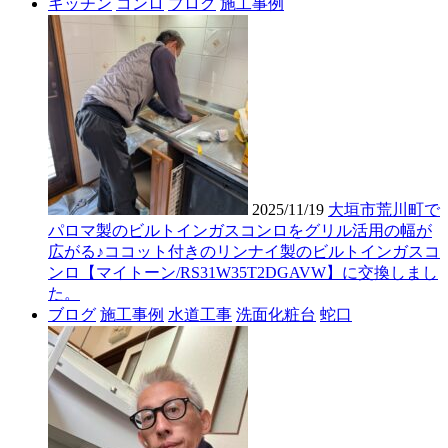
キッチン
コンロ
ブログ
施工事例
2025/11/19
大垣市荒川町で
パロマ製のビルトインガスコンロをグリル活用の幅が
広がる♪ココット付きのリンナイ製のビルトインガスコ
ンロ【マイトーン/RS31W35T2DGAVW】に交換しまし
た。
ブログ
施工事例
水道工事
洗面化粧台
蛇口