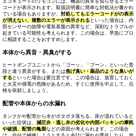
エコキュートのリモコンには、機器の異常を知らせるエラー
コードが表示されます。取扱説明書に簡単な対処法が書かれ
ている場合もありますが、
対処してもエラーコードがの表示
が消えない、複数のエラーが表示される
といった場合は、内
部センサーの故障や電装基盤の異常など、深刻なトラブルが
起きている可能性も考えられます。この場合は、早急にプロ
に相談することをおすすめします。
本体から異音・異臭がする
ヒートポンプユニットから「ゴーッ」「ブーン」といった普
段と違う異音がする、または
焦げ臭い・薬品のような臭いが
する
といった場合は要注意です。この場合は、放置しておく
と火災や感電の危険があるため、すぐに使用を中止して、点
検を依頼しましょう。
配管や本体からの水漏れ
タンクかや配管から水がポタポタ落ちる、床が濡れていると
いった症状は、
減圧弁・逃し弁の劣化や内部パッキンの摩耗
や破損、配管の亀裂
などの原因が考えられます。この場合
は、自分で補修しようとすると余計に漏れが悪化したり、放