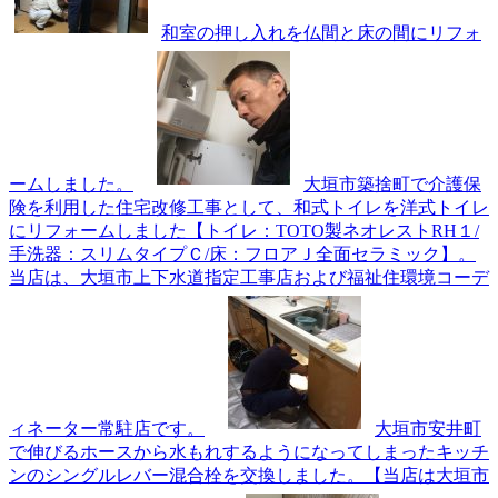
和室の押し入れを仏間と床の間にリフォ
ームしました。
大垣市築捨町で介護保
険を利用した住宅改修工事として、和式トイレを洋式トイレ
にリフォームしました【トイレ：TOTO製ネオレストRH１/
手洗器：スリムタイプＣ/床：フロアＪ全面セラミック】。
当店は、大垣市上下水道指定工事店および福祉住環境コーデ
ィネーター常駐店です。
大垣市安井町
で伸びるホースから水もれするようになってしまったキッチ
ンのシングルレバー混合栓を交換しました。【当店は大垣市