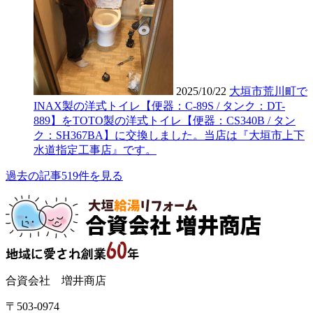
2025/10/22
大垣市荒川町で
INAX製の洋式トイレ【便器：C-89S / タンク：DT-
889】をTOTO製の洋式トイレ【便器：CS340B / タン
ク：SH367BA】に交換しました。当店は『大垣市上下
水道指定工事店』です。
過去の記事519件を見る
合資会社 増井商店
〒503-0974