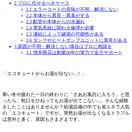
2
プロに任せるべきケース
2.1
エラーコードの意味が不明、解消しない
2.2
本体から異音・異臭がする
2.3
配管や本体からの水漏れ
2.4
電気系統に関わる修理が必要
2.5
凍結によって破損の可能性がある
2.6
タンクやヒートポンプユニットに異常がある
3
原因が不明・解決しない場合はプロに相談を
3.1
増井商店は創業60年の実力で全力サポート
「エコキュートからお湯が出ない...！」
寒い冬や疲れた一日の終わりに「さあお風呂に入ろう」と思
ったら、蛇口をひねってもお湯が出てこない...。そんな経験
をしたことはありませんか？給湯設備の中でも省エネで人気
の「エコキュート」ですが、突然お湯が出なくなるトラブル
は意外と多く、原因もさまざまです。