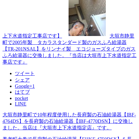
上下水道指定工事店です】
大垣市静里
町で2005年製 タカラスタンダード製のガスふろ給湯器
【TR-201NSAL】をリンナイ製 エコジョーズタイプのガス
ふろ給湯器に交換しました。『当店は大垣市上下水道指定工
事店です』
ツイート
シェア
Google+1
はてブ
pocket
LINE
大垣市静里町で10年程度使用した長府製の石油給湯器【IBF-
4764DS】を長府製の石油給湯器【IBF-4770DSN】に交換し
ました。当店は『大垣市上下水道指定店』です。