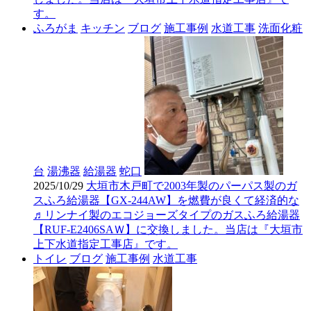
す。
ふろがま
キッチン
ブログ
施工事例
水道工事
洗面化粧
台
湯沸器
給湯器
蛇口
2025/10/29
大垣市木戸町で2003年製のパーパス製のガ
スふろ給湯器【GX-244AW】を燃費が良くて経済的な
♬リンナイ製のエコジョーズタイプのガスふろ給湯器
【RUF-E2406SAＷ】に交換しました。当店は『大垣市
上下水道指定工事店』です。
トイレ
ブログ
施工事例
水道工事