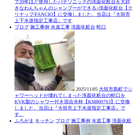
で20年ほど使用したパナソニックの洗面化粧台を大好
きなわんちゃんのシャンプーができる♪洗面化粧台【ク
リナップ/FANCIO】に交換しました。当店は『大垣市
上下水道指定工事店』です
ブログ
施工事例
水道工事
洗面化粧台
蛇口
2025/11/05
大垣市島町でシ
ャワーヘッドが壊れてしまった洗面化粧台の蛇口を
KVK製のシャワー付き混合水栓【KM8007S3】に交換
しました。当店は『大垣市上下水道指定工事店』で
す。
ふろがま
キッチン
ブログ
施工事例
水道工事
洗面化粧