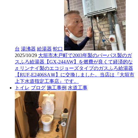
台
湯沸器
給湯器
蛇口
2025/10/29
大垣市木戸町で2003年製のパーパス製のガ
スふろ給湯器【GX-244AW】を燃費が良くて経済的な
♬リンナイ製のエコジョーズタイプのガスふろ給湯器
【RUF-E2406SAＷ】に交換しました。当店は『大垣市
上下水道指定工事店』です。
トイレ
ブログ
施工事例
水道工事