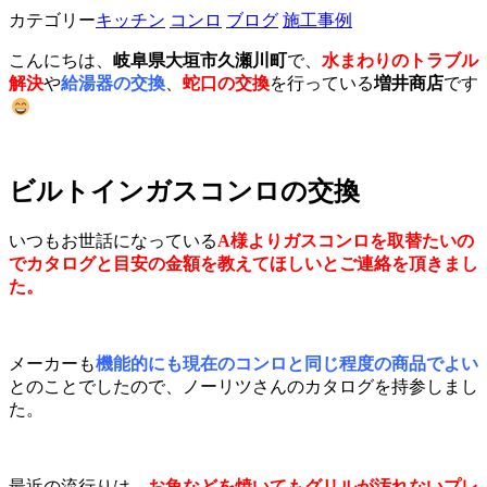
カテゴリー
キッチン
コンロ
ブログ
施工事例
こんにちは、
岐阜県大垣市久瀬川町
で、
水まわりのトラブル
解決
や
給湯器の交換
、
蛇口の交換
を行っている
増井商店
です
ビルトインガスコンロの交換
いつもお世話になっている
A様よりガスコンロを取替たいの
でカタログと目安の金額を教えてほしいとご連絡を頂きまし
た。
メーカーも
機能的にも現在のコンロと同じ程度の商品でよい
とのことでしたので、ノーリツさんのカタログを持参しまし
た。
最近の流行りは、
お魚などを焼いてもグリルが汚れないプレ