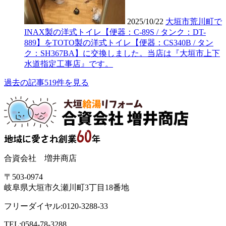
2025/10/22
大垣市荒川町で
INAX製の洋式トイレ【便器：C-89S / タンク：DT-
889】をTOTO製の洋式トイレ【便器：CS340B / タン
ク：SH367BA】に交換しました。当店は『大垣市上下
水道指定工事店』です。
過去の記事519件を見る
合資会社 増井商店
〒503-0974
岐阜県大垣市久瀬川町3丁目18番地
フリーダイヤル:0120-3288-33
TEL:0584-78-3288