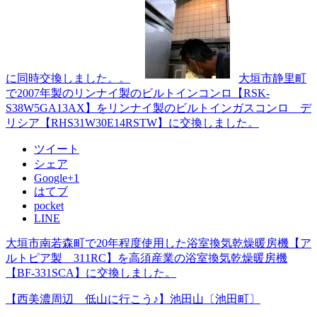
に同時交換しました。。
大垣市静里町
で2007年製のリンナイ製のビルトインコンロ【RSK-
S38W5GA13AX】をリンナイ製のビルトインガスコンロ デ
リシア【RHS31W30E14RSTW】に交換しました。
ツイート
シェア
Google+1
はてブ
pocket
LINE
大垣市南若森町で20年程度使用した浴室換気乾燥暖房機【ア
ルトピア製 311RC】を高須産業の浴室換気乾燥暖房機
【BF-331SCA】に交換しました。
【西美濃周辺 低山に行こう♪】池田山〔池田町〕