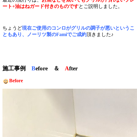
ート+油はねガード付きのものです
とご説明しました。
ちょうど
現在ご使用のコンロがグリルの調子が悪いというこ
ともあり、ノーリツ製のFamiでご成約
頂きました♪
施工事例
B
efore ＆
A
fter
Before