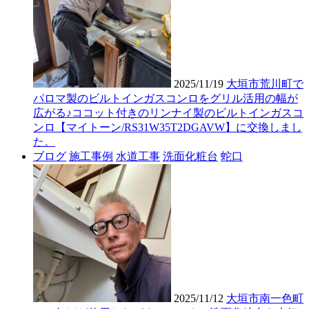
2025/11/19
大垣市荒川町で
パロマ製のビルトインガスコンロをグリル活用の幅が
広がる♪ココット付きのリンナイ製のビルトインガスコ
ンロ【マイトーン/RS31W35T2DGAVW】に交換しまし
た。
ブログ
施工事例
水道工事
洗面化粧台
蛇口
2025/11/12
大垣市南一色町