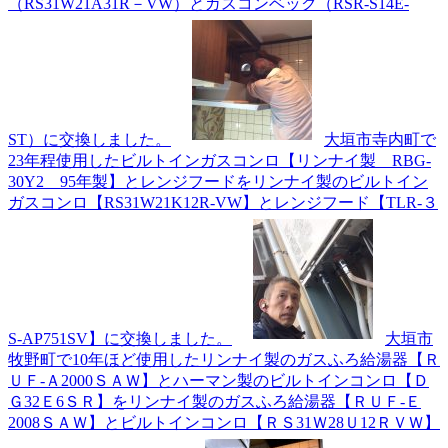
（RS31W21A31R－VW）とガスコンベック（RSR-S14E-
ST）に交換しました。
大垣市寺内町で
23年程使用したビルトインガスコンロ【リンナイ製 RBG-
30Y2 95年製】とレンジフードをリンナイ製のビルトイン
ガスコンロ【RS31W21K12R-VW】とレンジフード【TLR-３
S-AP751SV】に交換しました。
大垣市
牧野町で10年ほど使用したリンナイ製のガスふろ給湯器【Ｒ
ＵＦ-Ａ2000ＳＡＷ】とハーマン製のビルトインコンロ【Ｄ
Ｇ32Ｅ6ＳＲ】をリンナイ製のガスふろ給湯器【ＲＵＦ-Ｅ
2008ＳＡＷ】とビルトインコンロ【ＲＳ31Ｗ28Ｕ12ＲＶＷ】