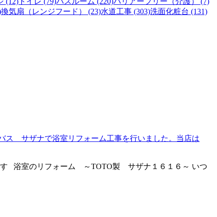
(12)
トイレ (79)
バスルーム (220)
バリアーフリー（介護） (7)
)
換気扇（レンジフード） (23)
水道工事 (303)
洗面化粧台 (131)
ムバス サザナで浴室リフォーム工事を行いました。当店は
 浴室のリフォーム ～TOTO製 サザナ１６１６～ いつ