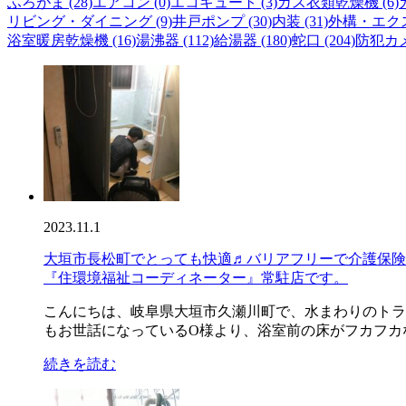
ふろがま (28)
エアコン (0)
エコキュート (3)
ガス衣類乾燥機 (6)
リビング・ダイニング (9)
井戸ポンプ (30)
内装 (31)
外構・エクス
浴室暖房乾燥機 (16)
湯沸器 (112)
給湯器 (180)
蛇口 (204)
防犯カメ
2023.11.1
大垣市長松町でとっても快適♬バリアフリーで介護保険
『住環境福祉コーディネーター』常駐店です。
こんにちは、岐阜県大垣市久瀬川町で、水まわりのトラ
もお世話になっているO様より、浴室前の床がフカフカな
続きを読む