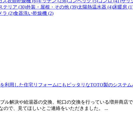
ガス衣類乾燥機 (6)
キッチン (236)
コンベック (5)
コンロ (41)
サッシ 
テリア (30)
外装・屋根・その他 (39)
太陽熱温水器 (4)
床暖房 (1
ラ (2)
食器洗い乾燥機 (2)
を利用した住宅リフォームにもピッタリなTOTO製のシステ
ブル解決や給湯器の交換、蛇口の交換を行っている増井商店です
ので、見てほしいとご連絡をいただきました。 ...