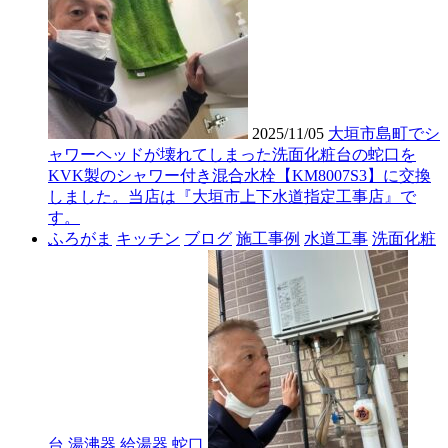
2025/11/05
大垣市島町でシ
ャワーヘッドが壊れてしまった洗面化粧台の蛇口を
KVK製のシャワー付き混合水栓【KM8007S3】に交換
しました。当店は『大垣市上下水道指定工事店』で
す。
ふろがま
キッチン
ブログ
施工事例
水道工事
洗面化粧
台
湯沸器
給湯器
蛇口