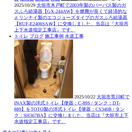
2025/10/29
大垣市木戸町で2003年製のパーパス製のガ
スふろ給湯器【GX-244AW】を燃費が良くて経済的な
♬リンナイ製のエコジョーズタイプのガスふろ給湯器
【RUF-E2406SAＷ】に交換しました。当店は『大垣市
上下水道指定工事店』です。
トイレ
ブログ
施工事例
水道工事
2025/10/22
大垣市荒川町で
INAX製の洋式トイレ【便器：C-89S / タンク：DT-
889】をTOTO製の洋式トイレ【便器：CS340B / タン
ク：SH367BA】に交換しました。当店は『大垣市上下
水道指定工事店』です。