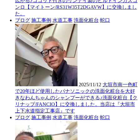
広がる♪ココット付きのリンナイ製のビルトインガスコ
ンロ【マイトーン/RS31W35T2DGAVW】に交換しまし
た。
ブログ
施工事例
水道工事
洗面化粧台
蛇口
2025/11/12
大垣市南一色町
で20年ほど使用したパナソニックの洗面化粧台を大好
きなわんちゃんのシャンプーができる♪洗面化粧台【ク
リナップ/FANCIO】に交換しました。当店は『大垣市
上下水道指定工事店』です
ブログ
施工事例
水道工事
洗面化粧台
蛇口