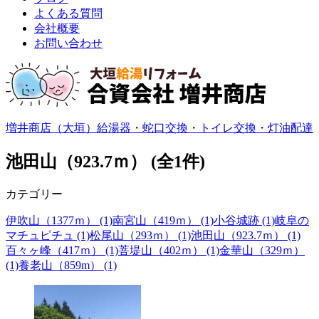
よくある質問
会社概要
お問い合わせ
増井商店（大垣）給湯器・蛇口交換・トイレ交換・灯油配達
池田山（923.7ｍ） (全1件)
カテゴリー
伊吹山（1377ｍ） (1)
南宮山（419ｍ） (1)
小谷城跡 (1)
岐阜の
マチュピチュ (1)
松尾山（293ｍ） (1)
池田山（923.7ｍ） (1)
百々ヶ峰（417ｍ） (1)
菩堤山（402ｍ） (1)
金華山（329ｍ）
(1)
養老山（859m） (1)