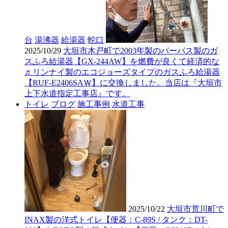
台
湯沸器
給湯器
蛇口
2025/10/29
大垣市木戸町で2003年製のパーパス製のガ
スふろ給湯器【GX-244AW】を燃費が良くて経済的な
♬リンナイ製のエコジョーズタイプのガスふろ給湯器
【RUF-E2406SAＷ】に交換しました。当店は『大垣市
上下水道指定工事店』です。
トイレ
ブログ
施工事例
水道工事
2025/10/22
大垣市荒川町で
INAX製の洋式トイレ【便器：C-89S / タンク：DT-