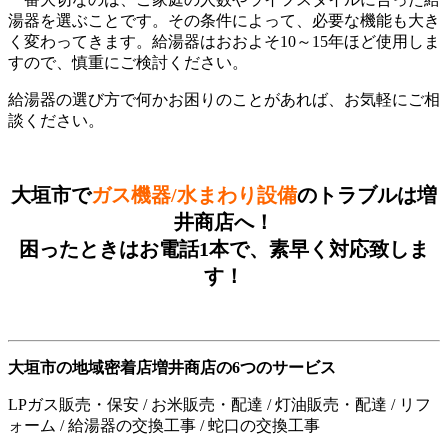
湯器を選ぶことです。その条件によって、必要な機能も大き
く変わってきます。給湯器はおおよそ10～15年ほど使用しま
すので、慎重にご検討ください。
給湯器の選び方で何かお困りのことがあれば、お気軽にご相
談ください。
大垣市で
ガス機器/水まわり設備
のトラブルは増
井商店へ！
困ったときはお電話1本で、素早く対応致しま
す！
大垣市の地域密着店
増井商店の6つのサービス
LPガス販売・保安 / お米販売・配達
/
灯油販売・配達
/
リフ
ォーム
/
給湯器の交換工事
/
蛇口の交換工事