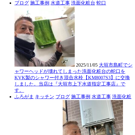
ブログ
施工事例
水道工事
洗面化粧台
蛇口
2025/11/05
大垣市島町でシ
ャワーヘッドが壊れてしまった洗面化粧台の蛇口を
KVK製のシャワー付き混合水栓【KM8007S3】に交換
しました。当店は『大垣市上下水道指定工事店』で
す。
ふろがま
キッチン
ブログ
施工事例
水道工事
洗面化粧