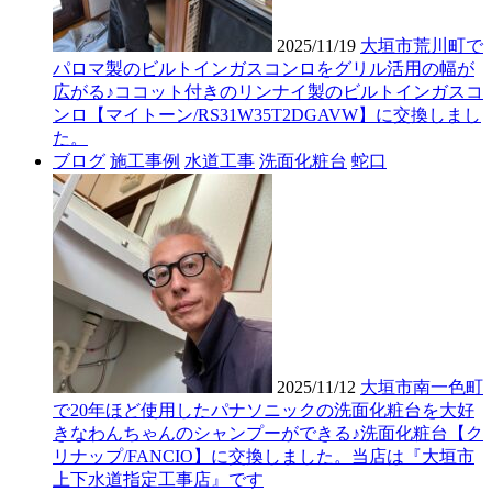
2025/11/19
大垣市荒川町で
パロマ製のビルトインガスコンロをグリル活用の幅が
広がる♪ココット付きのリンナイ製のビルトインガスコ
ンロ【マイトーン/RS31W35T2DGAVW】に交換しまし
た。
ブログ
施工事例
水道工事
洗面化粧台
蛇口
2025/11/12
大垣市南一色町
で20年ほど使用したパナソニックの洗面化粧台を大好
きなわんちゃんのシャンプーができる♪洗面化粧台【ク
リナップ/FANCIO】に交換しました。当店は『大垣市
上下水道指定工事店』です