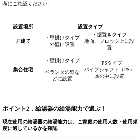
考にご確認ください。
設置場所
設置タイプ
・据置きタイプ
・壁掛けタイプ
戸建て
地面、ブロック上に設
外壁に設置
置
・壁掛けタイプ
・PS
タイプ
集合住宅
パイプシャフト（PS）
ベランダの壁な
庫の中に設置
どに設置
ポイント2．給湯器の給湯能力で選ぶ！
現在使用の給湯器の給湯能力は、ご家庭の使用人数・使用
頻
度に適しているかを確認