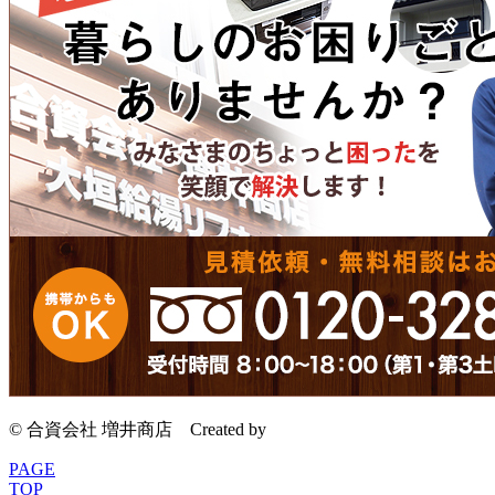
© 合資会社 増井商店
Created by
CyberIntelligence
PAGE
TOP