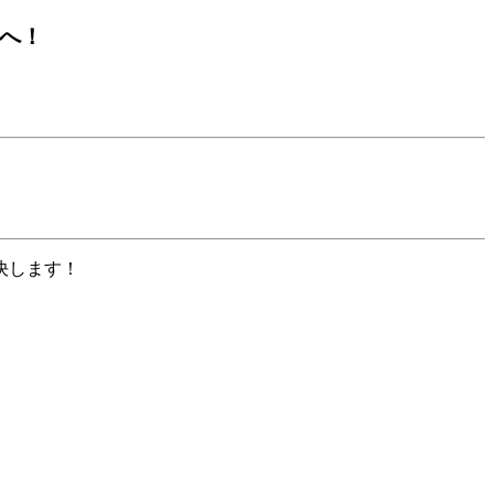
へ！
！
決します！