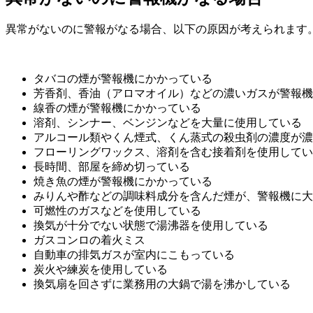
異常がないのに警報がなる場合、以下の原因が考えられます
タバコの煙が警報機にかかっている
芳香剤、香油（アロマオイル）などの濃いガスが警報機
線香の煙が警報機にかかっている
溶剤、シンナー、ベンジンなどを大量に使用している
アルコール類やくん煙式、くん蒸式の殺虫剤の濃度が濃
フローリングワックス、溶剤を含む接着剤を使用してい
長時間、部屋を締め切っている
焼き魚の煙が警報機にかかっている
みりんや酢などの調味料成分を含んだ煙が、警報機に大
可燃性のガスなどを使用している
換気が十分でない状態で湯沸器を使用している
ガスコンロの着火ミス
自動車の排気ガスが室内にこもっている
炭火や練炭を使用している
換気扇を回さずに業務用の大鍋で湯を沸かしている